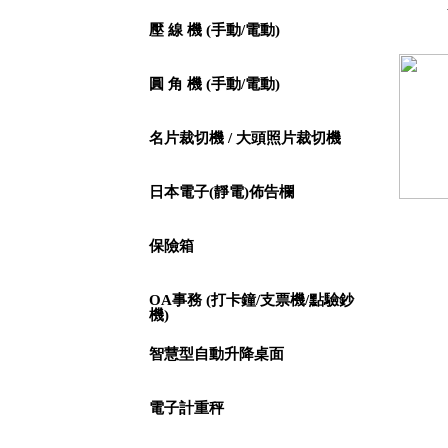
壓 線 機 (手動/電動)
圓 角 機 (手動/電動)
名片裁切機 / 大頭照片裁切機
日本電子(靜電)佈告欄
保險箱
OA事務 (打卡鐘/支票機/點驗鈔
機)
智慧型自動升降桌面
電子計重秤