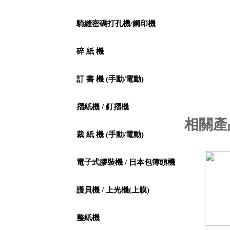
騎縫密碼打孔機/鋼印機
碎 紙 機
訂 書 機 (手動/電動)
摺紙機 / 釘摺機
相關產
裁 紙 機 (手動/電動)
電子式膠裝機 / 日本包簿頭機
護貝機 / 上光機(上膜)
整紙機