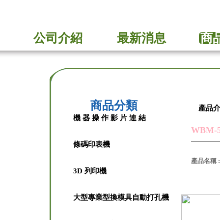
公司介紹
最新消息
商
商品分類
產品
機 器 操 作 影 片 連 結
WBM-
條碼印表機
產品名稱 :
3D 列印機
大型專業型換模具自動打孔機