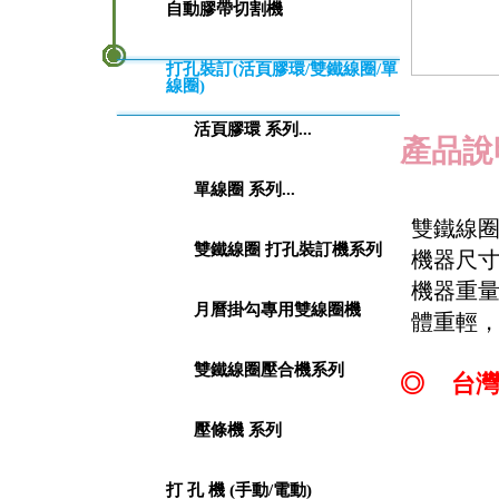
自動膠帶切割機
打孔裝訂(活頁膠環/雙鐵線圈/單
線圈)
活頁膠環 系列...
產品說
單線圈 系列...
雙鐵線圈-壓合
雙鐵線圈 打孔裝訂機系列
機器尺寸：
機器重量：
月曆掛勾專用雙線圈機
體重輕，
雙鐵線圈壓合機系列
◎
台
壓條機 系列
打 孔 機 (手動/電動)