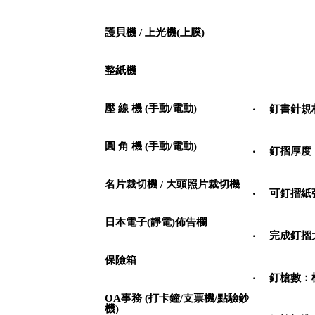
護貝機 / 上光機(上膜)
整紙機
壓 線 機 (手動/電動)
‧
釘書針規
圓 角 機 (手動/電動)
‧
釘摺厚度
名片裁切機 / 大頭照片裁切機
‧
可釘摺紙
日本電子(靜電)佈告欄
‧
完成釘摺
保險箱
‧
釘槍數：
OA事務 (打卡鐘/支票機/點驗鈔
機)