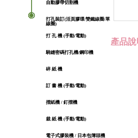
自動膠帶切割機
打孔裝訂(活頁膠環/雙鐵線圈/單
線圈)
打 孔 機 (手動/電動)
產品說
騎縫密碼打孔機/鋼印機
碎 紙 機
訂 書 機 (手動/電動)
摺紙機 / 釘摺機
裁 紙 機 (手動/電動)
電子式膠裝機 / 日本包簿頭機