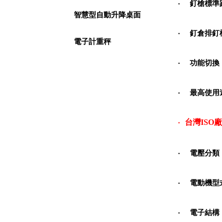
‧
釘槍標準
智慧型自動升降桌面
‧
釘倉排釘
電子計重秤
‧
功能切換
‧
最高使用
台灣
ISO
廠
‧
‧
電壓分類
‧
電動機型
‧
電子結構