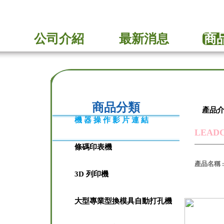
公司介紹
最新消息
商
商品分類
產品
機 器 操 作 影 片 連 結
LEAD
條碼印表機
產品名稱 :
3D 列印機
大型專業型換模具自動打孔機